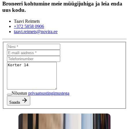
Broneeri kohtumine meie müügijuhiga ja leia enda
uus kodu.
Taavi Reimets
+372 5858 0906
taavi.reimets@novira.ee
Nõustun
privaatsustingimustega
Saada