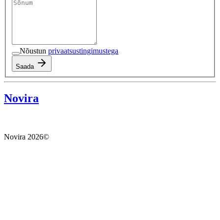
Nõustun
privaatsustingimustega
Saada
Novira
Novira
2026
©