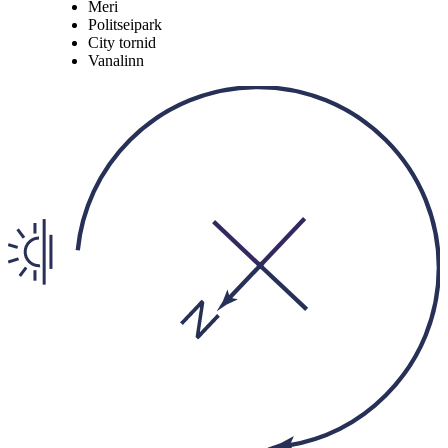
Meri
Politseipark
City tornid
Vanalinn