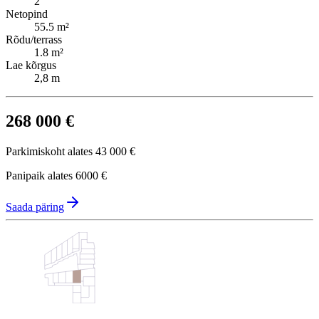
2
Netopind
55.5 m²
Rõdu/terrass
1.8 m²
Lae kõrgus
2,8 m
268 000 €
Parkimiskoht alates
43 000 €
Panipaik alates
6000 €
Saada päring