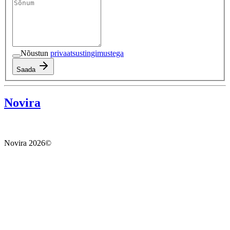
Nõustun
privaatsustingimustega
Saada
Novira
Novira
2026
©