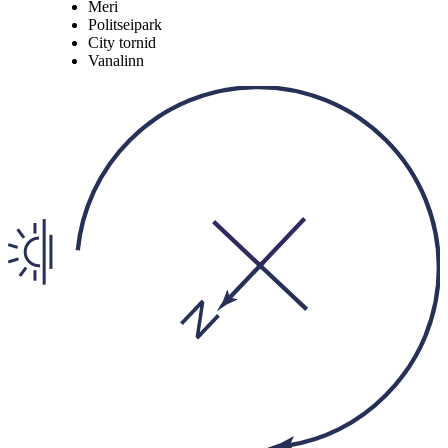
Meri
Politseipark
City tornid
Vanalinn