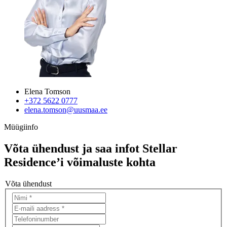
Elena Tomson
+372 5622 0777
elena.tomson@uusmaa.ee
Müügiinfo
Võta ühendust ja saa infot Stellar
Residence’i võimaluste kohta
Võta ühendust