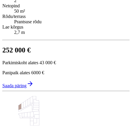
2
Netopind
50 m²
Rõdu/terrass
Prantsuse rõdu
Lae kõrgus
2,7 m
252 000 €
Parkimiskoht alates
43 000 €
Panipaik alates
6000 €
Saada päring