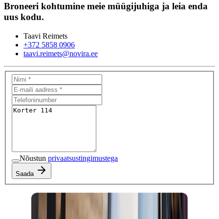
Broneeri kohtumine meie müügijuhiga ja leia enda
uus kodu.
Taavi Reimets
+372 5858 0906
taavi.reimets@novira.ee
Nõustun
privaatsustingimustega
Saada