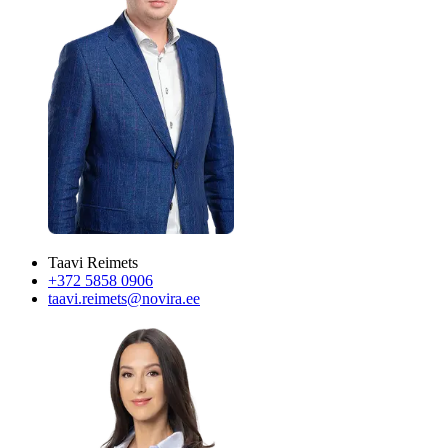
Taavi Reimets
+372 5858 0906
taavi.reimets@novira.ee