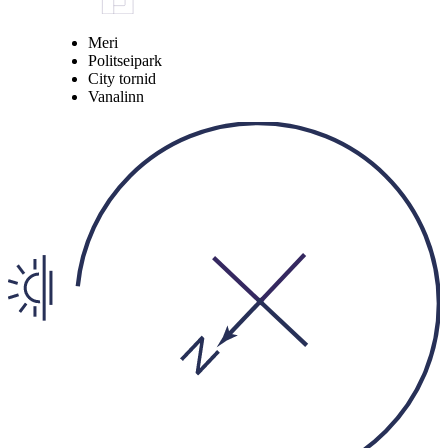
Meri
Politseipark
City tornid
Vanalinn