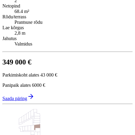
2
Netopind
68.4 m²
Rõdu/terrass
Prantsuse rõdu
Lae kõrgus
2,8 m
Jahutus
Valmidus
349 000 €
Parkimiskoht alates
43 000 €
Panipaik alates
6000 €
Saada päring