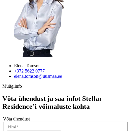
Elena Tomson
+372 5622 0777
elena.tomson@uusmaa.ee
Müügiinfo
Võta ühendust ja saa infot Stellar
Residence’i võimaluste kohta
Võta ühendust