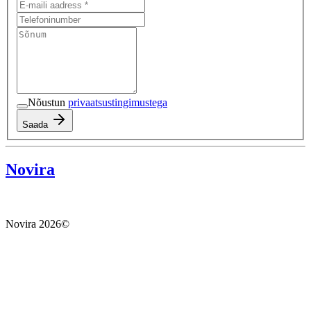
Nõustun
privaatsustingimustega
Saada
Novira
Novira
2026
©