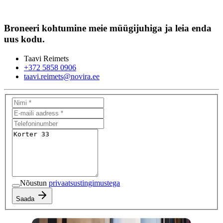
Broneeri kohtumine meie müügijuhiga ja leia enda
uus kodu.
Taavi Reimets
+372 5858 0906
taavi.reimets@novira.ee
Nõustun
privaatsustingimustega
Saada